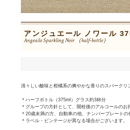
アンジュエール ノワール 37
Angeaile Sparkling Noir （half-bottle）
清々しい酸味と柑橘系の爽やかな香りのスパークリ
＊ハーフボトル（375ml）グラス約3杯分
＊グループの方針として、開栓後のアルコールのお
＊20歳未満の方、自動車の他、ナンバープレート
＊ラベル・ビンテージが異なる場合がございます。