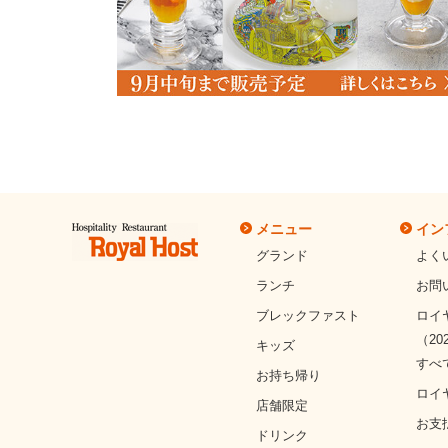
メニュー
イン
グランド
よく
ランチ
お問
ブレックファスト
ロイ
（20
キッズ
すべ
お持ち帰り
ロイ
店舗限定
お支
ドリンク