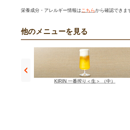
栄養成分・アレルギー情報は
こちら
から確認できま
他のメニューを見る
小）
KIRIN 一番搾り＜生＞ （中）