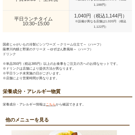
1,188円）
1,040円（税込1,144円）
平日ランチタイム
※設備が異なる店舗は1,020円 （税込
10:30~15:00
1,122円）
国産じゃがいもの冷製ビシソワーズ ～クリーム仕立て～（ハーフ）
薩摩川内鰻と野菜のテリーヌ ～ゆずぽん酢風味～（ハーフ）
ドリンク
※単品350円（税込385円）以上のお食事をご注文の方へのお得なセットです。
※ドリンクは店舗により提供方法が異なります。
※平日ランチ未実施の日がございます。
※店舗により営業時間が異なります。
栄養成分・アレルギー物質
栄養成分・アレルギー情報は
こちら
から確認できます。
他のメニューを見る