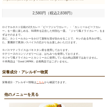
2,580円（税込2,838円）
ロイヤルホスト伝統の2⼤カレー「ビーフジャワカレー」・「カシミールビーフカレ
ー」を⼀度に楽しめる、55周年を記念した特別な⼀⽫。「ジャワ⾵ドライカレー」をま
ずはそのままで。
次に、カシミールカレーをかけて薬味を混ぜ合わせることで、キレのある⾟みが増し
た、重層的で奥深いスパイスの広がりをお楽しみいただけます。
※バスマティライスはパキスタン産を使⽤しております。
※テリーヌのコンソメゼリーには、はちみつを使⽤しております。
※ジャワ風ドライカレーとカシミールに使用しているお肉は国産ではありません。
※本商品は「Good JAPAN」企画商品ではございません。
栄養成分・アレルギー物質
栄養成分・アレルギー情報は
こちら
から確認できます。
他のメニューを見る